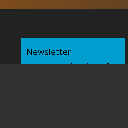
Newsletter
Inscris-toi pour recevoir les dernières nouvelles
sur nos activités !
J’ai lu et j’accepte la politique de
confidentialité et j’autorise le traitement de
mes données.