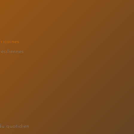
ricaines
ésiliennes
du quotidien