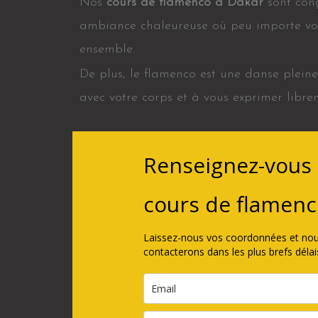
Nos
cours de flamenco à Dakar
sont conç
ambiance chaleureuse où peu importe votr
ensemble.
De plus, le flamenco est une danse pleine
avec votre corps et à vous exprimer libr
Renseignez-vous 
cours de flamen
Laissez-nous vos coordonnées et no
contacterons dans les plus brefs délais