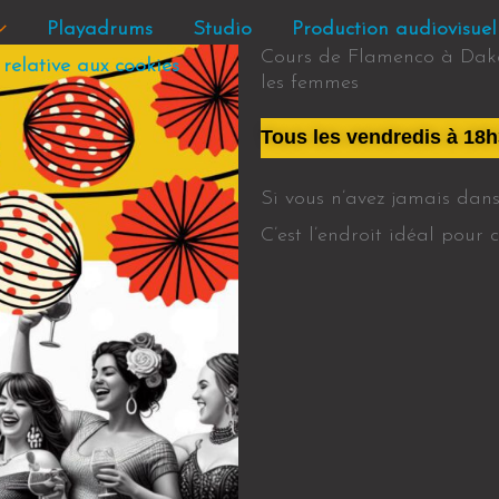
Playadrums
Studio
Production audiovisuel
Cours de Flamenco à Daka
 relative aux cookies
les femmes
Tous les vendredis à 18h
Si vous n’avez jamais dans
C’est l’endroit idéal pou