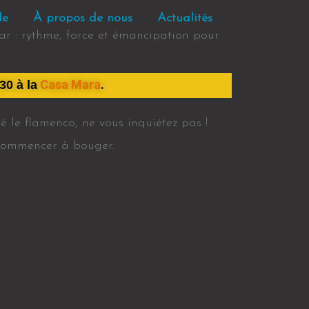
le
À propos de nous
Actualités
r : rythme, force et émancipation pour
Casa Mara
.
30 à la
é le flamenco, ne vous inquiétez pas !
r commencer à bouger.