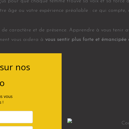
us pour que chaque femme trouve sa voix et sa force à
e âge ou votre expérience préalable : ce qui compte, c
 de caractère et de présence. Apprendre à vous tenir av
ement vous aidera à
vous sentir plus forte et émancipée
sur nos
co
us vous
 !