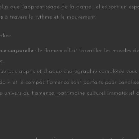
 plus que l’apprentissage de la danse : elles sont un es
ns
à travers le rythme et le mouvement.
Dakar
rce corporelle
: le flamenco fait travailler les muscles 
e.
ue pas appris et chaque chorégraphie complétée vous fa
do » et le compás flamenco sont parfaits pour canaliser 
he univers du flamenco, patrimoine culturel immatériel 