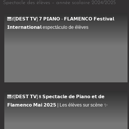
Spectacle des élèves – année scolaire 2024/2025
🎹💃[𝗗𝗘𝗦𝗧 𝗧𝗩] 𝟳 𝗣𝗜𝗔𝗡𝗢 - 𝗙𝗟𝗔𝗠𝗘𝗡𝗖𝗢 𝗙𝗲𝘀𝘁𝗶𝘃𝗮𝗹
𝗜𝗻𝘁𝗲𝗿𝗻𝗮𝘁𝗶𝗼𝗻𝗮𝗹 espectáculo de élèves
🎹💃[𝗗𝗘𝗦𝗧 𝗧𝗩] 𝟖 𝗦𝗽𝗲𝗰𝘁𝗮𝗰𝗹𝗲 𝗱𝗲 𝗣𝗶𝗮𝗻𝗼 𝗲𝘁 𝗱𝗲
𝗙𝗹𝗮𝗺𝗲𝗻𝗰𝗼 𝗠𝗮𝗶 𝟮𝟬𝟮𝟱 | Les élèves sur scène ✨