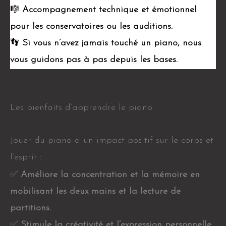
🎼
Accompagnement technique et émotionnel
pour les conservatoires ou les auditions.
👣
Si vous n’avez jamais touché un piano, nous
vous guidons pas à pas depuis les bases.
Les bienfaits d’apprendre le piano
Jouer du piano a un impact positif sur le corps et
l’esprit :
✅
Améliore la concentration et la mémoire en
mobilisant les deux mains et la lecture de
partitions.
✅
Stimule la créativité et l’expression personnelle